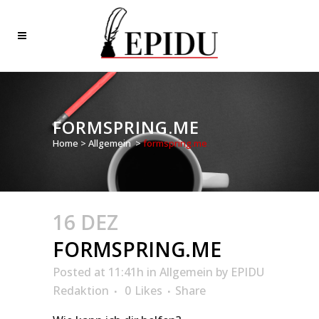
FORMSPRING.ME
Home
>
Allgemein
>
formspring.me
16 DEZ
FORMSPRING.ME
Posted at 11:41h
in
Allgemein
by
EPIDU
Redaktion
0
Likes
Share