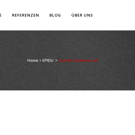
E
REFERENZEN
BLOG
ÜBER UNS
Home
>
EPIDU
>
Und der Gewinner ist!