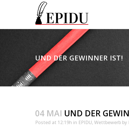
UND DER GEWINNER IST!
04 MAI
UND DER GEWINN
Posted at 12:19h
in
EPIDU
,
Wettbewerb
by