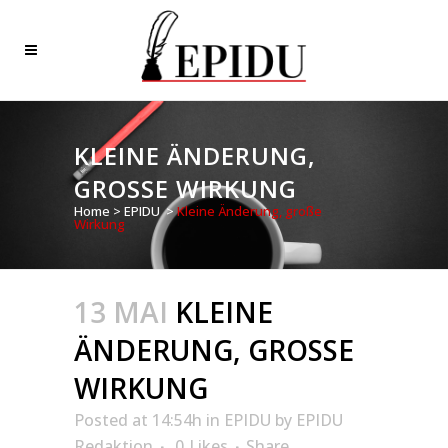
KLEINE ÄNDERUNG,
GROSSE WIRKUNG
Home
>
EPIDU
>
Kleine Änderung, große
Wirkung
13 MAI
KLEINE
ÄNDERUNG, GROSSE W
IRKUNG
Posted at 14:54h
in
EPIDU
by
EPIDU
Redaktion
0
Likes
Share