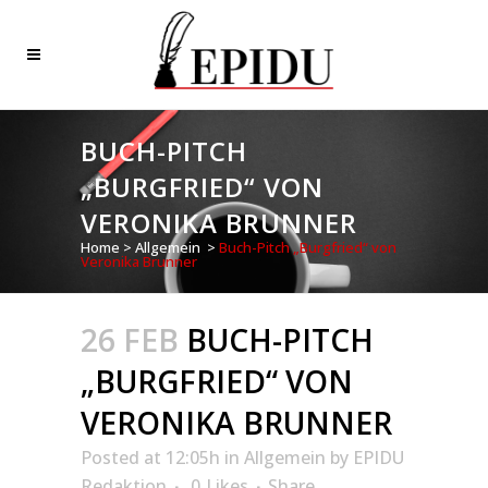
BUCH-PITCH
„BURGFRIED“ VON
VERONIKA BRUNNER
Home
>
Allgemein
>
Buch-Pitch „Burgfried“ von
Veronika Brunner
26 FEB
BUCH-PITCH
„BURGFRIED“ VON
VERONIKA BRUNNER
Posted at 12:05h
in
Allgemein
by
EPIDU
Redaktion
0
Likes
Share