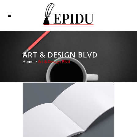
ART & DESIGN BLVD
Home
>
Art & Design Blvd