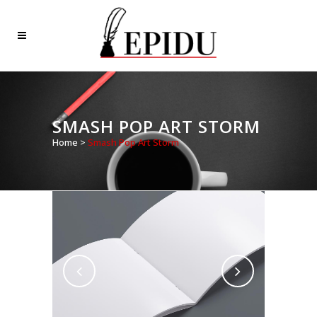
SMASH POP ART STORM
Home
>
Smash Pop Art Storm