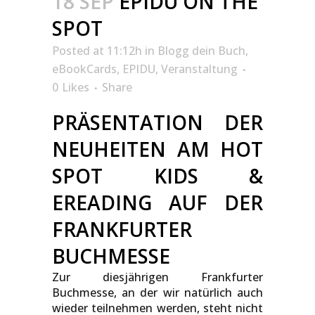
18 SEP
EPIDU ON THE
SPOT
Posted at 11:12h
in
Blogg dein Buch
,
eBookCards
,
EPIDU
,
Veranstaltung
0
Likes
Share
PRÄSENTATION DER
NEUHEITEN AM HOT
SPOT KIDS &
EREADING AUF DER
FRANKFURTER
BUCHMESSE
Zur diesjährigen Frankfurter
Buchmesse, an der wir natürlich auch
wieder teilnehmen werden, steht nicht