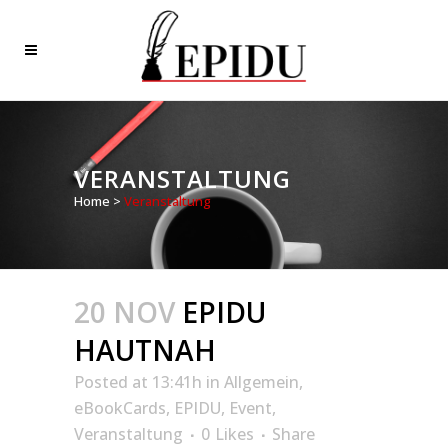
VERANSTALTUNG
Home
>
Veranstaltung
20 NOV
EPIDU
HAUTNAH
Posted at 13:41h
in
Allgemein
,
eBookCards
,
EPIDU
,
Event
,
Veranstaltung
0
Likes
Share