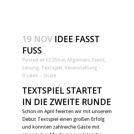
19 NOV
IDEE FASST
FUSS
Posted at 13:25h
in
Allgemein
,
Event
,
Lesung
,
Textspiel
,
Veranstaltung
0
Likes
Share
TEXTSPIEL STARTET
IN DIE ZWEITE RUNDE
Schon im April feierten wir mit unserem
Debüt Textspiel einen großen Erfolg
und konnten zahlreiche Gäste mit