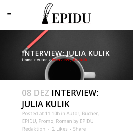
INTERVIEW: JULIA KULIK
Home
>
Autor
>
Interview: Julia Kulik
08 DEZ
INTERVIEW:
JULIA KULIK
Posted at 11:10h
in
Autor
,
Bücher
,
EPIDU
,
Promo
,
Roman
by
EPIDU
Redaktion
2
Likes
Share