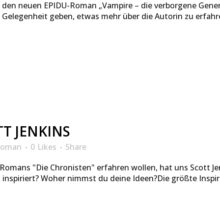
le den neuen EPIDU-Roman „Vampire – die verborgene Gener
legenheit geben, etwas mehr über die Autorin zu erfahren.
TT JENKINS
oman
0
Likes
Share
s Romans "Die Chronisten" erfahren wollen, hat uns Scott J
inspiriert? Woher nimmst du deine Ideen?Die größte Inspira