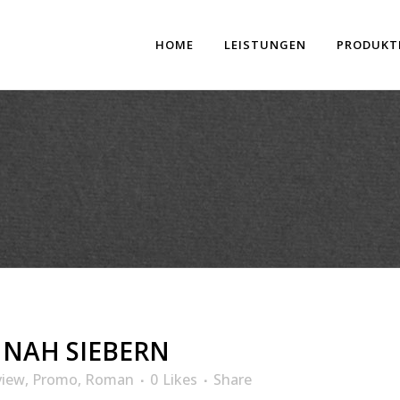
HOME
LEISTUNGEN
PRODUKT
NNAH SIEBERN
view
,
Promo
,
Roman
0
Likes
Share