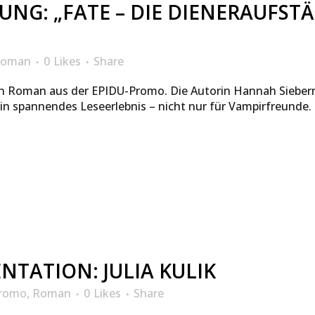
NG: „FATE – DIE DIENERAUFS
oman
0
Likes
Share
en Roman aus der EPIDU-Promo. Die Autorin Hannah Siebern
in spannendes Leseerlebnis – nicht nur für Vampirfreunde.
TATION: JULIA KULIK
romo
,
Roman
0
Likes
Share