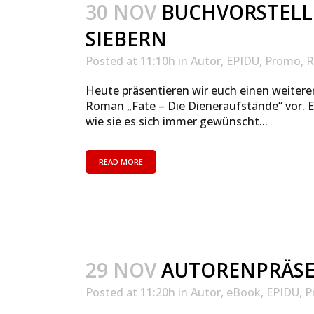
30 NOV
BUCHVORSTELLU
SIEBERN
Posted at 11:10h
in
Autor
,
EPIDU
,
Promo
,
R
Heute präsentieren wir euch einen weiter
Roman „Fate – Die Dieneraufstände“ vor. E
wie sie es sich immer gewünscht...
READ MORE
29 NOV
AUTORENPRÄSEN
Posted at 11:20h
in
Autor
,
eBook
,
EPIDU
,
P