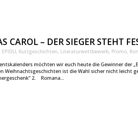
S CAROL – DER SIEGER STEHT FE
,
EPIDU
,
Kurzgeschichten
,
Literaturwettbewerb
,
Promo
,
Ro
entskalenders möchten wir euch heute die Gewinner der „
en Weihnachtsgeschichten ist die Wahl sicher nicht leicht 
nnergeschenk“ 2. Romana...