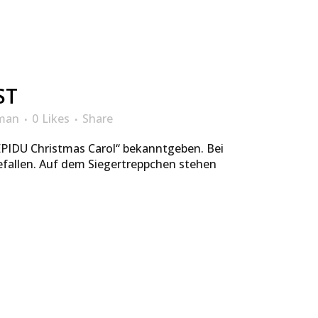
ST
man
0
Likes
Share
EPIDU Christmas Carol“ bekanntgeben. Bei
gefallen. Auf dem Siegertreppchen stehen