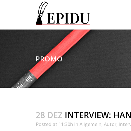
PROMO
28 DEZ
INTERVIEW: HA
Posted at 11:30h
in
Allgemein
,
Autor
,
inter