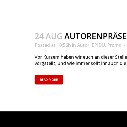
24 AUG
AUTORENPRÄSEN
Posted at 10:56h
in
Autor
,
EPIDU
,
Promo
Vor Kurzem haben wir euch an dieser Stel
vorgstellt, und wie immer sollt ihr auch d
READ MORE