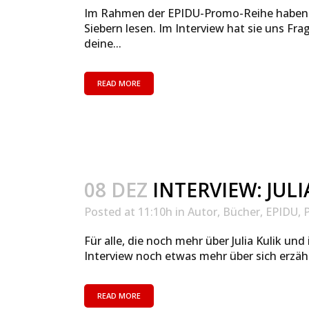
Im Rahmen der EPIDU-Promo-Reihe haben wi
Siebern lesen. Im Interview hat sie uns Fr
deine...
READ MORE
08 DEZ
INTERVIEW: JULI
Posted at 11:10h
in
Autor
,
Bücher
,
EPIDU
,
Für alle, die noch mehr über Julia Kulik u
Interview noch etwas mehr über sich erzähl
READ MORE