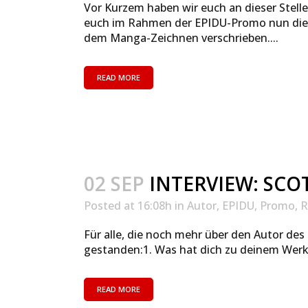
Vor Kurzem haben wir euch an dieser Stel
euch im Rahmen der EPIDU-Promo nun die Ge
dem Manga-Zeichnen verschrieben....
READ MORE
02 SEP
INTERVIEW: SCO
Posted at 16:08h
in
Autor
,
EPIDU
,
Promo
,
R
Für alle, die noch mehr über den Autor de
gestanden:1. Was hat dich zu deinem Werk 
READ MORE