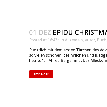
01 DEZ
EPIDU CHRISTMA
Posted at 16:43h
in
Allgemein
,
Autor
,
Buch
Pünktlich mit dem ersten Türchen des Adv
so vielen schönen, besinnlichen und lustig
heute: 1. Alfred Berger mit „Das Alleskö
READ MORE