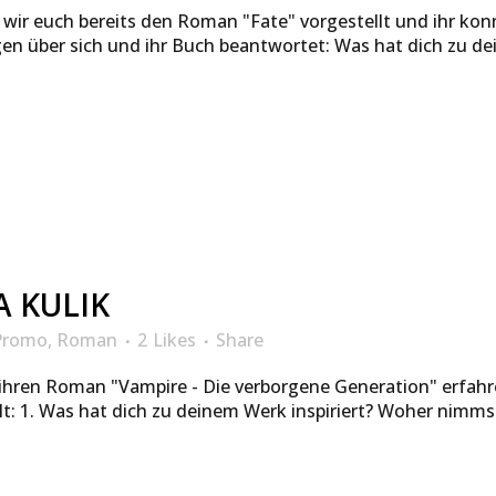
r euch bereits den Roman "Fate" vorgestellt und ihr kon
agen über sich und ihr Buch beantwortet: Was hat dich zu 
A KULIK
Promo
,
Roman
2
Likes
Share
nd ihren Roman "Vampire - Die verborgene Generation" erfah
t: 1. Was hat dich zu deinem Werk inspiriert? Woher nimmst 