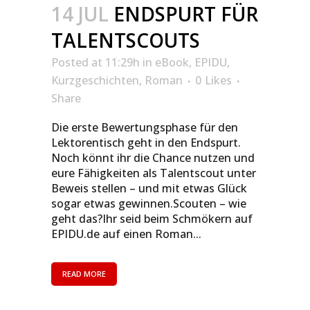
14 JUL
ENDSPURT FÜR
TALENTSCOUTS
Posted at 11:29h
in
eBook
,
EPIDU
,
Kurzgeschichten
,
Roman
0
Likes
Share
Die erste Bewertungsphase für den
Lektorentisch geht in den Endspurt.
Noch könnt ihr die Chance nutzen und
eure Fähigkeiten als Talentscout unter
Beweis stellen – und mit etwas Glück
sogar etwas gewinnen.Scouten – wie
geht das?Ihr seid beim Schmökern auf
EPIDU.de auf einen Roman...
READ MORE