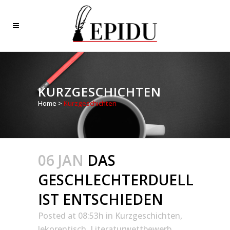
KURZGESCHICHTEN
Home
>
Kurzgeschichten
06 JAN
DAS
GESCHLECHTERDUELL
IST ENTSCHIEDEN
Posted at 08:53h
in
Kurzgeschichten
,
lekorentisch
,
Literaturwettbewerb
,