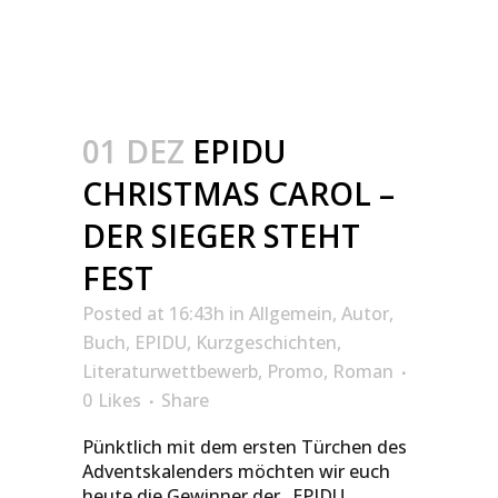
01 DEZ
EPIDU
CHRISTMAS CAROL –
DER SIEGER STEHT
FEST
Posted at 16:43h
in
Allgemein
,
Autor
,
Buch
,
EPIDU
,
Kurzgeschichten
,
Literaturwettbewerb
,
Promo
,
Roman
0
Likes
Share
Pünktlich mit dem ersten Türchen des
Adventskalenders möchten wir euch
heute die Gewinner der „EPIDU