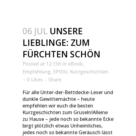
06 JUL
UNSERE
LIEBLINGE: ZUM
FÜRCHTEN SCHÖN
Posted at 12:15h
in
eBook
,
Empfehlung
,
EPIDU
,
Kurzgeschichten
0
Likes
Share
Für alle Unter-der-Bettdecke-Leser und
dunkle Gewitternächte – heute
empfehlen wir euch die besten
Kurzgeschichten zum Gruseln!Alleine
zu Hause – jede noch so bekannte Ecke
birgt plötzlich etwas Unheimliches,
jedes noch so bekannte Geräusch lässt