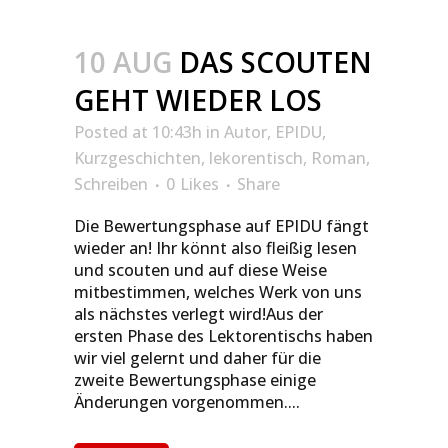
10 AUG
DAS SCOUTEN
GEHT WIEDER LOS
Posted at 10:43h
in
Autor
,
EPIDU
,
Kurzgeschichten
,
lekorentisch
,
Roman
,
Schreiben
0
Likes
Share
Die Bewertungsphase auf EPIDU fängt
wieder an! Ihr könnt also fleißig lesen
und scouten und auf diese Weise
mitbestimmen, welches Werk von uns
als nächstes verlegt wird!Aus der
ersten Phase des Lektorentischs haben
wir viel gelernt und daher für die
zweite Bewertungsphase einige
Änderungen vorgenommen....