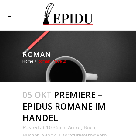
ROMAN
Home
>
Roman
(Page 2)
05 OKT
PREMIERE –
EPIDUS ROMANE IM
HANDEL
Posted at 10:36h
in
Autor
,
Buch
,
Bücher
,
eBook
,
Literaturwettbewerb
,