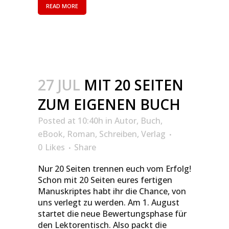
READ MORE
27 JUL
MIT 20 SEITEN
ZUM EIGENEN BUCH
Posted at 10:40h
in
Autor
,
Buch
,
eBook
,
Roman
,
Schreiben
,
Verlag
0
Likes
Share
Nur 20 Seiten trennen euch vom Erfolg!
Schon mit 20 Seiten eures fertigen
Manuskriptes habt ihr die Chance, von
uns verlegt zu werden. Am 1. August
startet die neue Bewertungsphase für
den Lektorentisch. Also packt die