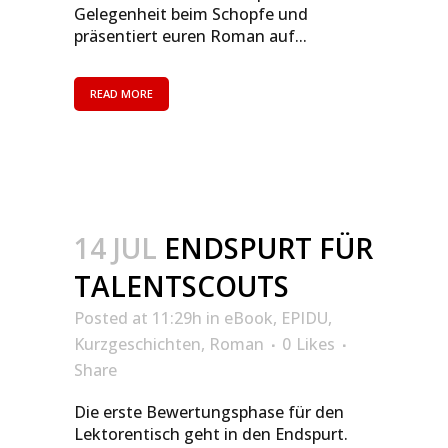
Gelegenheit beim Schopfe und
präsentiert euren Roman auf...
READ MORE
14 JUL
ENDSPURT FÜR
TALENTSCOUTS
Posted at 11:29h
in
eBook
,
EPIDU
,
Kurzgeschichten
,
Roman
0
Likes
Share
Die erste Bewertungsphase für den
Lektorentisch geht in den Endspurt.